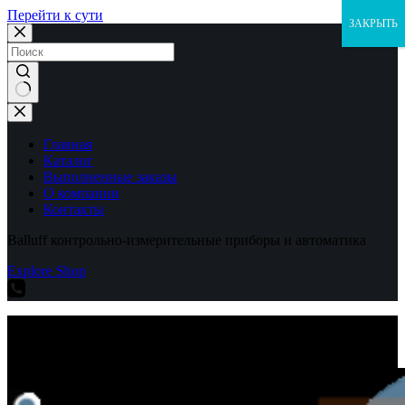
Перейти к сути
ЗАКРЫТЬ
Ничего
не
найдено
Главная
Каталог
Выполненные заказы
О компании
Контакты
Balluff контрольно-измерительные приборы и автоматика
Explore Shop
Balluff контрольно-измерительные приборы и автоматика