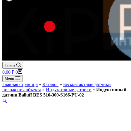
Поиск
Корзина
0,00
₽
0
Menu
Главная страница
»
Каталог
»
Бесконтактные датчики
положения объекта
»
Индуктивные датчики
»
Индуктивный
датчик Balluff BES 516-300-S166-PU-02
🔍