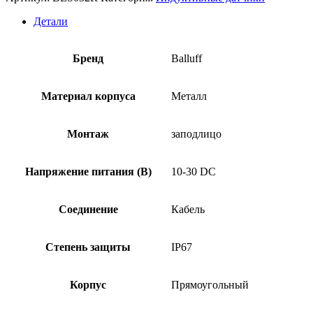
датчик
Balluff
Детали
BES
516-
133-
Бренд
Balluff
SA3-
C-
PU-
Материал корпуса
Металл
04
Монтаж
заподлицо
Напряжение питания (В)
10-30 DC
Соединение
Кабель
Степень защиты
IP67
Корпус
Прямоугольный