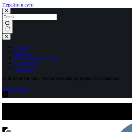
Перейти к сути
Ничего
не
найдено
Главная
Каталог
Выполненные заказы
О компании
Контакты
Balluff контрольно-измерительные приборы и автоматика
Explore Shop
Balluff контрольно-измерительные приборы и автоматика