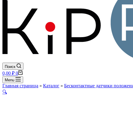
Поиск
Корзина
0,00
₽
0
Menu
Главная страница
»
Каталог
»
Бесконтактные датчики положени
🔍