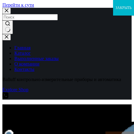
Перейти к сути
ЗАКРЫТЬ
Ничего
не
найдено
Главная
Каталог
Выполненные заказы
О компании
Контакты
Balluff контрольно-измерительные приборы и автоматика
Explore Shop
Balluff контрольно-измерительные приборы и автоматика