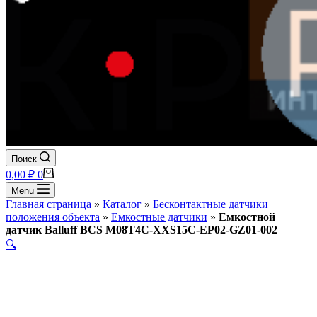
Поиск
Корзина
0,00
₽
0
Menu
Главная страница
»
Каталог
»
Бесконтактные датчики
положения объекта
»
Емкостные датчики
»
Емкостной
датчик Balluff BCS M08T4C-XXS15C-EP02-GZ01-002
🔍