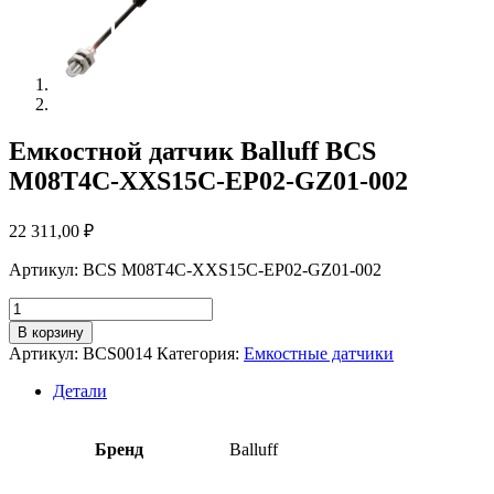
Емкостной датчик Balluff BCS
M08T4C-XXS15C-EP02-GZ01-002
22 311,00
₽
Артикул: BCS M08T4C-XXS15C-EP02-GZ01-002
Количество
товара
В корзину
Емкостной
Артикул:
BCS0014
Категория:
Емкостные датчики
датчик
Balluff
Детали
BCS
M08T4C-
XXS15C-
Бренд
Balluff
EP02-
GZ01-