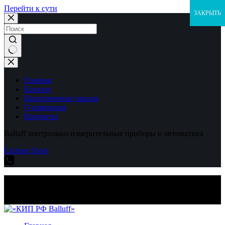
Перейти к сути
ЗАКРЫТЬ
Ничего
не
найдено
Главная
Каталог
Выполненные заказы
О компании
Контакты
Balluff контрольно-измерительные приборы и автоматика
Explore Shop
Balluff контрольно-измерительные приборы и автоматика