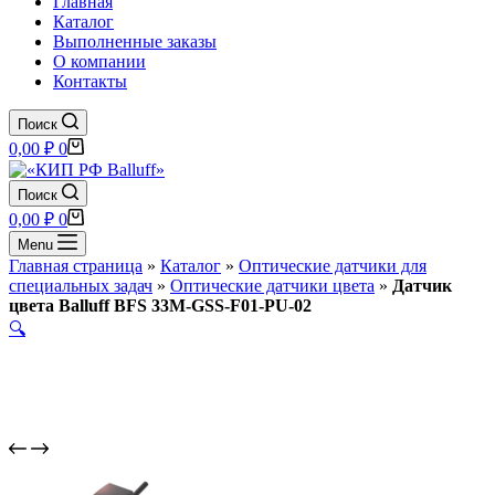
Главная
Каталог
Выполненные заказы
О компании
Контакты
Поиск
Корзина
0,00
₽
0
Поиск
Корзина
0,00
₽
0
Menu
Главная страница
»
Каталог
»
Оптические датчики для
специальных задач
»
Оптические датчики цвета
»
Датчик
цвета Balluff BFS 33M-GSS-F01-PU-02
🔍