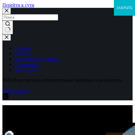
Перейти к сути
ЗАКРЫТЬ
Ничего
не
найдено
Главная
Каталог
Выполненные заказы
О компании
Контакты
Balluff контрольно-измерительные приборы и автоматика
Explore Shop
Balluff контрольно-измерительные приборы и автоматика