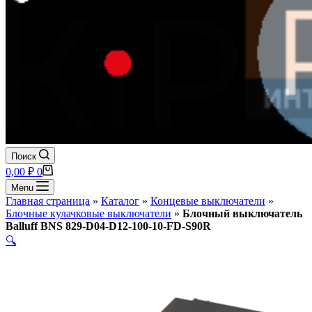
Поиск
Корзина
0,00
₽
0
Menu
Главная страница
»
Каталог
»
Концевые выключатели
»
Блочные кулачковые выключатели
»
Блочный выключатель
Balluff BNS 829-D04-D12-100-10-FD-S90R
🔍