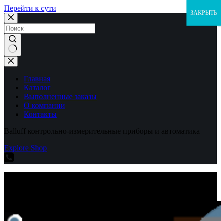
Перейти к сути
ЗАКРЫТЬ
Ничего
не
найдено
Главная
Каталог
Выполненные заказы
О компании
Контакты
Balluff контрольно-измерительные приборы и автоматика
Explore Shop
Balluff контрольно-измерительные приборы и автоматика