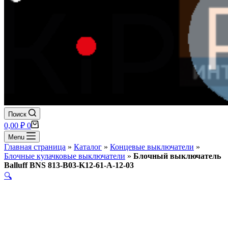
Поиск
Корзина
0,00
₽
0
Menu
Главная страница
»
Каталог
»
Концевые выключатели
»
Блочные кулачковые выключатели
»
Блочный выключатель
Balluff BNS 813-B03-K12-61-A-12-03
🔍