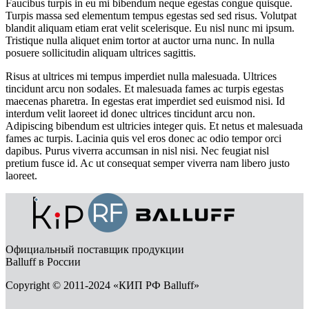
Faucibus turpis in eu mi bibendum neque egestas congue quisque.
Turpis massa sed elementum tempus egestas sed sed risus. Volutpat
blandit aliquam etiam erat velit scelerisque. Eu nisl nunc mi ipsum.
Tristique nulla aliquet enim tortor at auctor urna nunc. In nulla
posuere sollicitudin aliquam ultrices sagittis.
Risus at ultrices mi tempus imperdiet nulla malesuada. Ultrices
tincidunt arcu non sodales. Et malesuada fames ac turpis egestas
maecenas pharetra. In egestas erat imperdiet sed euismod nisi. Id
interdum velit laoreet id donec ultrices tincidunt arcu non.
Adipiscing bibendum est ultricies integer quis. Et netus et malesuada
fames ac turpis. Lacinia quis vel eros donec ac odio tempor orci
dapibus. Purus viverra accumsan in nisl nisi. Nec feugiat nisl
pretium fusce id. Ac ut consequat semper viverra nam libero justo
laoreet.
Официальный поставщик продукции
Balluff в России
Copyright © 2011-2024 «КИП РФ Balluff»