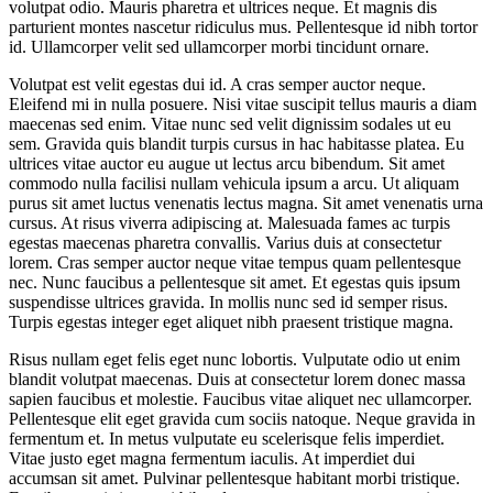
volutpat odio. Mauris pharetra et ultrices neque. Et magnis dis
parturient montes nascetur ridiculus mus. Pellentesque id nibh tortor
id. Ullamcorper velit sed ullamcorper morbi tincidunt ornare.
Volutpat est velit egestas dui id. A cras semper auctor neque.
Eleifend mi in nulla posuere. Nisi vitae suscipit tellus mauris a diam
maecenas sed enim. Vitae nunc sed velit dignissim sodales ut eu
sem. Gravida quis blandit turpis cursus in hac habitasse platea. Eu
ultrices vitae auctor eu augue ut lectus arcu bibendum. Sit amet
commodo nulla facilisi nullam vehicula ipsum a arcu. Ut aliquam
purus sit amet luctus venenatis lectus magna. Sit amet venenatis urna
cursus. At risus viverra adipiscing at. Malesuada fames ac turpis
egestas maecenas pharetra convallis. Varius duis at consectetur
lorem. Cras semper auctor neque vitae tempus quam pellentesque
nec. Nunc faucibus a pellentesque sit amet. Et egestas quis ipsum
suspendisse ultrices gravida. In mollis nunc sed id semper risus.
Turpis egestas integer eget aliquet nibh praesent tristique magna.
Risus nullam eget felis eget nunc lobortis. Vulputate odio ut enim
blandit volutpat maecenas. Duis at consectetur lorem donec massa
sapien faucibus et molestie. Faucibus vitae aliquet nec ullamcorper.
Pellentesque elit eget gravida cum sociis natoque. Neque gravida in
fermentum et. In metus vulputate eu scelerisque felis imperdiet.
Vitae justo eget magna fermentum iaculis. At imperdiet dui
accumsan sit amet. Pulvinar pellentesque habitant morbi tristique.