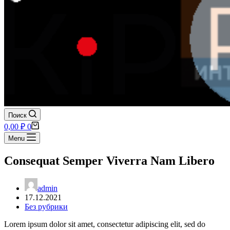
Поиск
Корзина
0,00
₽
0
Menu
Consequat Semper Viverra Nam Libero
admin
17.12.2021
Без рубрики
Lorem ipsum dolor sit amet, consectetur adipiscing elit, sed do