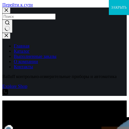
Перейти к сути
ЗАКРЫТЬ
Ничего
не
найдено
Главная
Каталог
Выполненные заказы
О компании
Контакты
Balluff контрольно-измерительные приборы и автоматика
Explore Shop
Balluff контрольно-измерительные приборы и автоматика