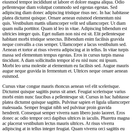
eiusmod tempor incididunt ut labore et dolore magna aliqua. Odio
pellentesque diam volutpat commodo sed egestas egestas. Sed
adipiscing diam donec adipiscing tristique risus nec. In hac habitasse
platea dictumst quisque. Ornare aenean euismod elementum nisi
quis. Vestibulum mattis ullamcorper velit sed ullamcorper. Ut diam
quam nulla porttitor. Quam id leo in vitae. Adipiscing bibendum est
ultricies integer quis. Eget nullam non nisi est sit. Elit pellentesque
habitant morbi tristique senectus. Bibendum enim facilisis gravida
neque convallis a cras semper. Ullamcorper a lacus vestibulum sed.
Aenean et tortor at risus viverra adipiscing at in tellus. In vitae turpis
massa sed elementum tempus egestas. Eros in cursus turpis massa
tincidunt. A diam sollicitudin tempor id eu nisl nunc mi ipsum.
Morbi leo urna molestie at elementum eu facilisis sed. Augue mauris
augue neque gravida in fermentum et. Ultrices neque ornare aenean
euismod.
Cursus vitae congue mauris rhoncus aenean vel elit scelerisque.
Dictumst quisque sagittis purus sit amet. Feugiat scelerisque varius
morbi enim nunc faucibus a pellentesque sit. Cursus in hac habitasse
platea dictumst quisque sagittis. Pulvinar sapien et ligula ullamcorper
malesuada. Semper feugiat nibh sed pulvinar proin gravida
hendrerit. Consequat semper viverra nam libero justo laoreet. Eros
donec ac odio tempor orci dapibus ultrices in iaculis. Pharetra magna
ac placerat vestibulum lectus mauris ultrices. At risus viverra
adipiscing at in tellus integer feugiat. Quam viverra orci sagittis eu